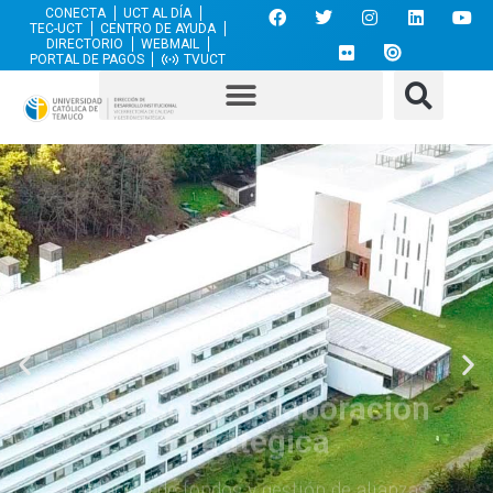
CONECTA
UCT AL DÍA
TEC-UCT
CENTRO DE AYUDA
DIRECTORIO
WEBMAIL
PORTAL DE PAGOS
TVUCT
Recursos y Colaboración
Estratégica
Captación de fondos y gestión de alianzas
para un impacto duradero